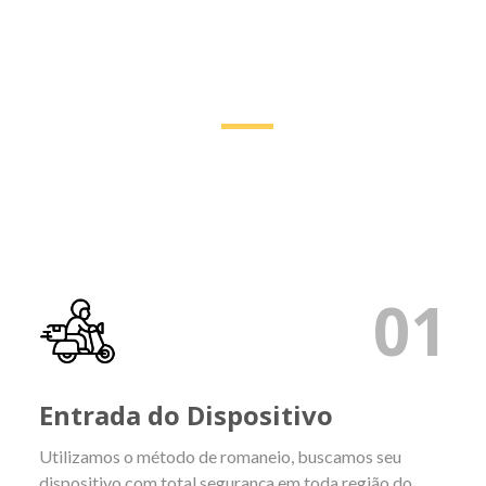
Processo de trabalho
Trabalhamos somente com peças originais,
produtos químicos de qualidade e sistemas
originais ou trial
01
Entrada do Dispositivo
Utilizamos o método de romaneio, buscamos seu
dispositivo com total segurança em toda região do